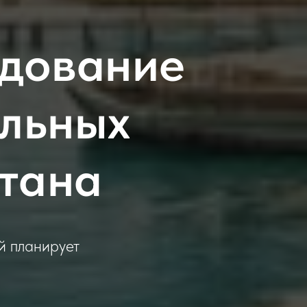
едование
альных
стана
й планирует