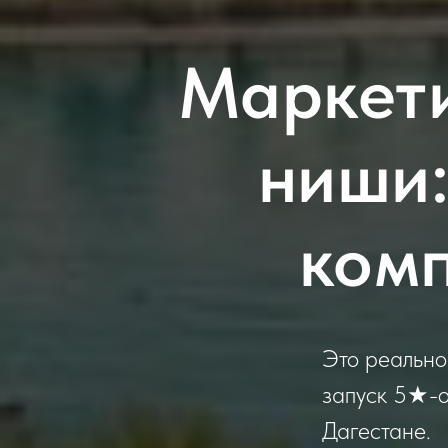
Маркети
ниши:
комп
Это реально
запуск 5★-о
Дагестане.