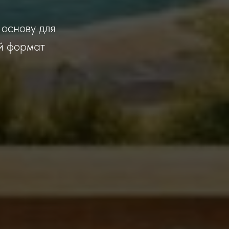
 основу для
ой формат