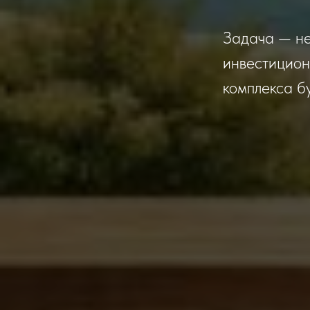
Задача — не
инвестицион
комплекса б