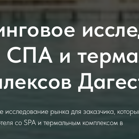
нговое иссл
 СПА и терм
лексов Даге
е исследование рынка для заказчика, которы
теля со SPA и термальным комплексом в