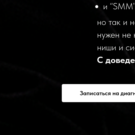
и “SMM”
но так и 
нужен не 
ниши и си
С доведе
Записаться на диаг