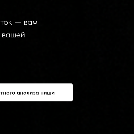
оток — вам
р вашей
атного анализа ниши